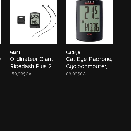
Giant
CatEye
0
Ordinateur Giant
Cat Eye, Padrone,
Ridedash Plus 2
Cyclocomputer,
Black
159,99$CA
89,99$CA