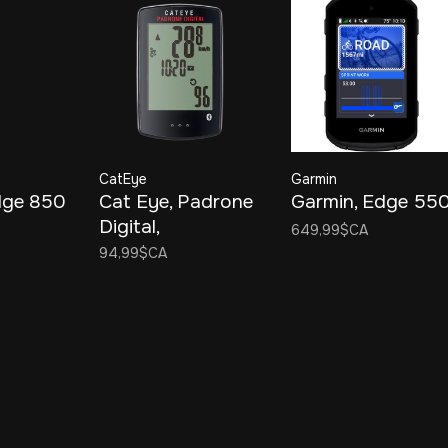
CatEye
Garmin
dge 850
Cat Eye, Padrone
Garmin, Edge 55
Digital,
649,99$CA
Cyclomêtre, GPS:
94,99$CA
Non, Cardio: En
option, Cadence:
Optionnelle, Noir