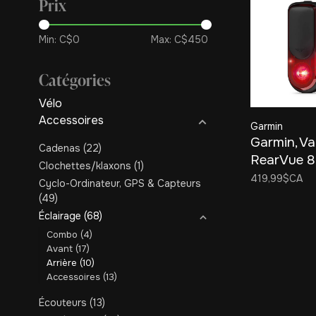
Prix
Min: C$
0
Max: C$
450
Catégories
Vélo
Accessoires
Garmin
Garmin, Va
Cadenas
(22)
RearVue 8
Clochettes/klaxons
(1)
Radar and 
419,99$CA
Cyclo-Ordinateur, GPS & Capteurs
Rear, Blac
(49)
Éclairage
(68)
Combo
(4)
Avant
(17)
Arrière
(10)
Accessoires
(13)
Écouteurs
(13)