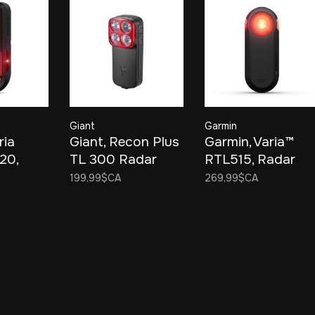
Giant
Garmin
ria
Giant, Recon Plus
Garmin, Varia™
20,
TL 300 Radar
RTL515, Radar
Light,
arrière avec
199,99$CA
269,99$CA
k
lumière
clignotante, Noir