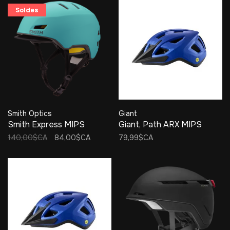
Soldes
Smith Optics
Giant
Smith Express MIPS
Giant, Path ARX MIPS
140,00$CA
84,00$CA
79,99$CA