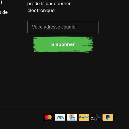
nt
produits par courrier
électronique.
s de
S'abonner