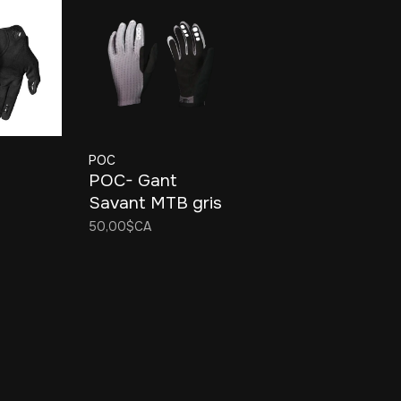
POC
POC- Gant
Savant MTB gris
dégradé Medium
50,00$CA