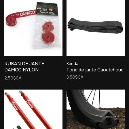
RUBAN DE JANTE
Kenda
DAMCO NYLON
Fond de jante Caoutchouc
700X18MM ROUGE single
3,50$CA
2,50$CA