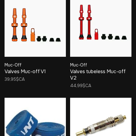
Muc-Off
Muc-Off
Valves Muc-off V1
Valves tubeless Muc-off
V2
39,95$CA
44,99$CA