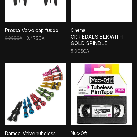
Presta, Valve cap fusée
Cinema
CK PEDALS BLK WITH
6,95$CA
3,47$CA
GOLD SPINDLE
5,00$CA
Damco, Valve tubeless
Muc-Off