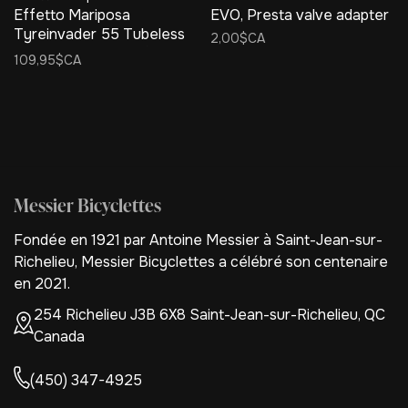
Effetto Mariposa
EVO, Presta valve adapter
Tyreinvader 55 Tubeless
2,00$CA
Tire Inserts - Set of 2
109,95$CA
Messier Bicyclettes
Fondée en 1921 par Antoine Messier à Saint-Jean-sur-
Richelieu, Messier Bicyclettes a célébré son centenaire
en 2021.
254 Richelieu J3B 6X8 Saint-Jean-sur-Richelieu, QC
Canada
(450) 347-4925