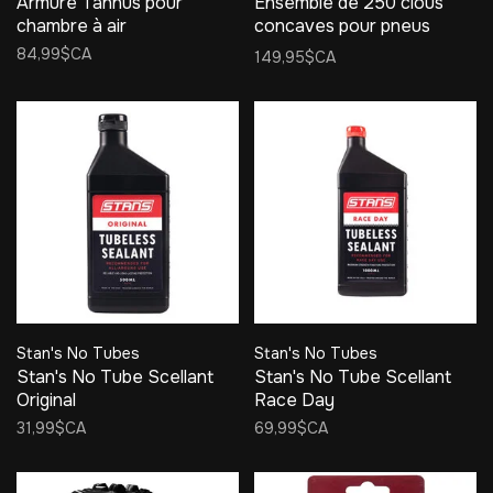
Armure Tannus pour
Ensemble de 250 clous
chambre à air
concaves pour pneus
d'hiver
84,99$CA
149,95$CA
Stan's No Tubes
Stan's No Tubes
Stan's No Tube Scellant
Stan's No Tube Scellant
Original
Race Day
31,99$CA
69,99$CA