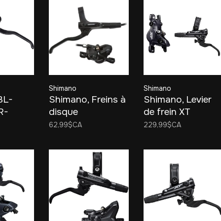
Shimano
Shimano
BL-
Shimano, Freins à
Shimano, Levier
R-
disque
de frein XT
TB
hydraulique BL-
M8100 et étrier
62,99$CA
229,99$CA
Disc
MT200/BR-
de frein à disque
t, Flat
MT200
hydraulique à 2
ck, Set
pistons