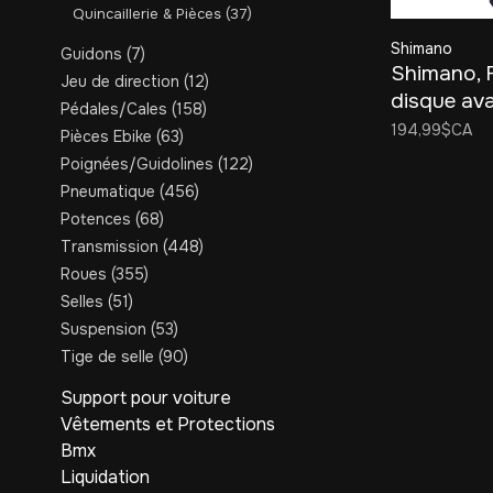
Quincaillerie & Pièces
(37)
Shimano
Guidons
(7)
Shimano, F
Jeu de direction
(12)
disque av
Pédales/Cales
(158)
BR-M7100
194,99$CA
Pièces Ebike
(63)
pistons
Poignées/Guidolines
(122)
Pneumatique
(456)
Potences
(68)
Transmission
(448)
Roues
(355)
Selles
(51)
Suspension
(53)
Tige de selle
(90)
Support pour voiture
Vêtements et Protections
Bmx
Liquidation