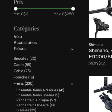
Prix
Min: C$
0
Max: C$
250
Catégories
Vélo
Accessoires
Shimano
Pièces
Shimano, 
MT200/B
Béquilles
(20)
UR300, M
59,99$CA
Cadre
(89)
Hydraulic 
Cable
(25)
Brake, Fron
Fourche
(16)
mount, Bla
Freins
(230)
Ensemble freins à disques
(41)
Ensemble freins linéaire
(5)
Patins frein à disque
(57)
Patins freins linéaire
(18)
Disques
(29)