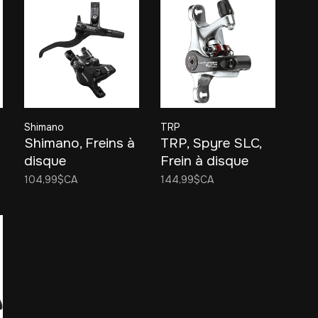
Shimano
TRP
Shimano, Freins à
TRP, Spyre SLC,
disque
Frein à disque
hydraulique,
mécanique Route
104,99$CA
144,99$CA
Deore BL-
M4100/BR-
MT410