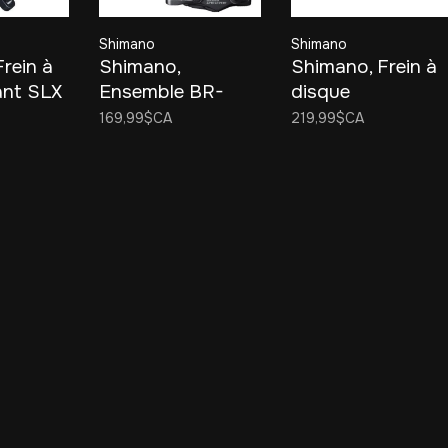
Shimano
Shimano
rein à
Shimano,
Shimano, Frein à
ant SLX
Ensemble BR-
disque
 2
M6100 Deore 2-
hydraulique XT
169,99$CA
219,99$CA
Piston
BR-M8100 2
Pistons (Arrière)