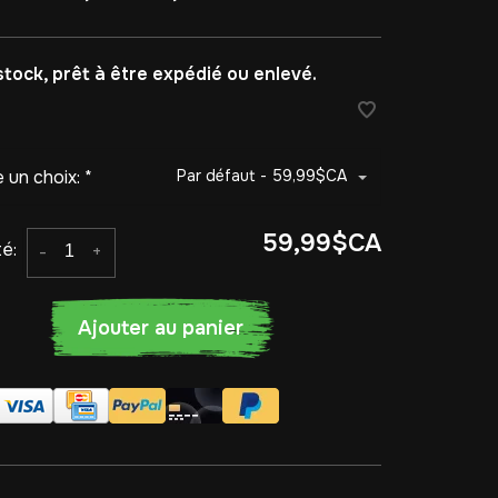
stock, prêt à être expédié ou enlevé.
e un choix:
*
Par défaut - 59,99$CA
59,99$CA
é:
-
+
Ajouter au panier