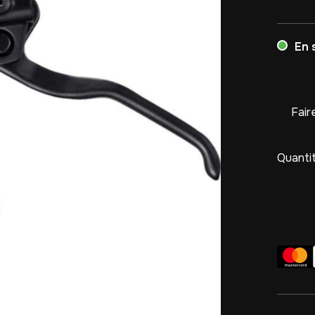
En 
Fair
Quantit