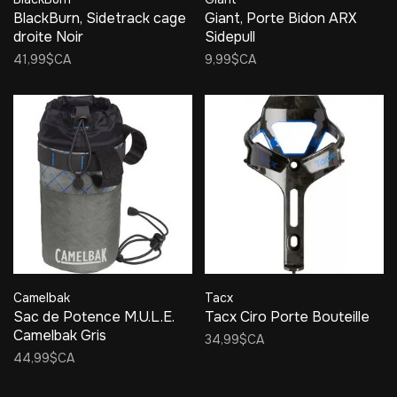
BlackBurn, Sidetrack cage
Giant, Porte Bidon ARX
droite Noir
Sidepull
41,99$CA
9,99$CA
Camelbak
Tacx
Sac de Potence M.U.L.E.
Tacx Ciro Porte Bouteille
Camelbak Gris
34,99$CA
44,99$CA