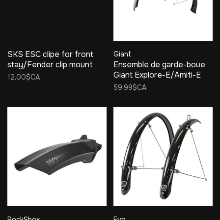
SKS ESC clipe for front
Giant
stay/Fender clip mount
Ensemble de garde-boue
Giant Explore-E/Amiti-E
12,00$CA
59,99$CA
RockShox
Evo