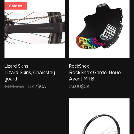
Soldes
Lizard Skins
RockShox
Lizard Skins, Chainstay
RockShox Garde-Boue
guard
Avant MTB
10,95$CA
5,47$CA
23,00$CA