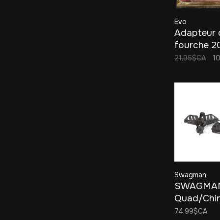
Evo
Adapteur 
fourche 2
Noir
21,95$CA
1
Swagman
SWAGMA
Quad/Chi
Fat Tire T
74,99$CA