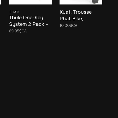
Kuat, Trousse
Thule
Thule One-Key
Phat Bike,
System 2 Pack –
Courroie pour
10,00$CA
Ensemble de 2
69,95$CA
roue avant et
barillets avec clé
extension de
courroie