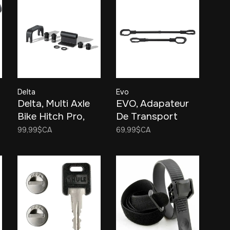
Delta
Evo
Delta, Multi Axle
EVO, Adapateur
Bike Hitch Pro,
De Transport
Porte-vélos pour
99,99$CA
69,99$CA
boîte de
camionnette,
12/15mm