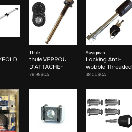
Thule
Swagman
SYFOLD
thule VERROU
Locking Anti-
D'ATTACHE-
wobble Threaded
 RAMP
REMORQUE
Hitch Pin 5/8
79,99$CA
38,00$CA
SNUG-TITE