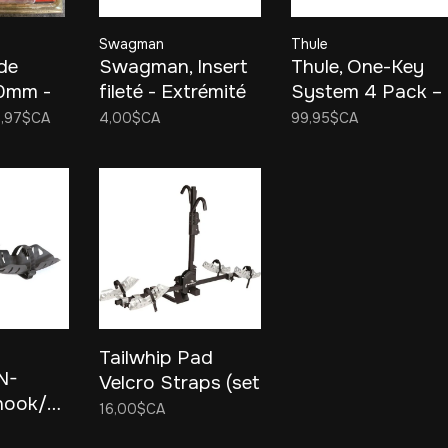
Swagman
Thule
de
Swagman, Insert
Thule, One-Key
0mm -
fileté - Extrémité
System 4 Pack –
d'attelage
Ensemble de 4
0,97$CA
4,00$CA
99,95$CA
clés verrou
Tailwhip Pad
N-
Velcro Straps (set
nook/Dispatch
of 5)
16,00$CA
rays