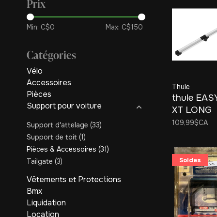
Prix
Min: C$
0
Max: C$
150
Catégories
Vélo
Accessoires
Thule
Pièces
thule EA
Support pour voiture
XT LONG
LOADING
109,99$CA
Support d'attelage
(33)
Support de toit
(1)
Pièces & Accessoires
(31)
Soldes
Tailgate
(3)
Vêtements et Protections
Bmx
Liquidation
Location