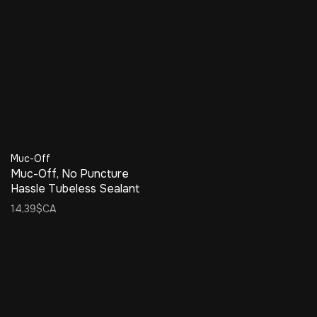
Muc-Off
Muc-Off, No Puncture
Hassle Tubeless Sealant
Pouch, 140ml
14,39$CA