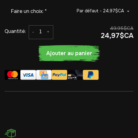
Faire un choix:
*
Par défaut - 24,97$CA
49,95$CA
Quantité:
-
+
24,97$CA
Ajouter au panier