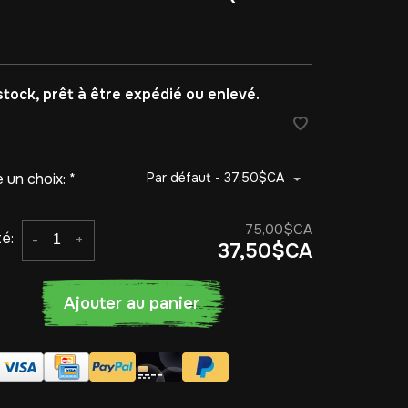
stock, prêt à être expédié ou enlevé.
e un choix:
*
Par défaut - 37,50$CA
75,00$CA
é:
-
+
37,50$CA
Ajouter au panier