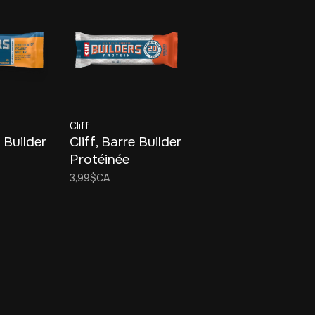
Cliff
e Builder
Cliff, Barre Builder
Protéinée
&
3,99$CA
rachide