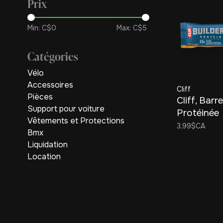
Prix
Min: C$
0
Max: C$
5
Catégories
Vélo
Accessoires
Cliff
Pièces
Cliff, Barr
Support pour voiture
Protéinée
Vêtements et Protections
Chocolat 
3,99$CA
Bmx
Beurre d'a
Liquidation
Location