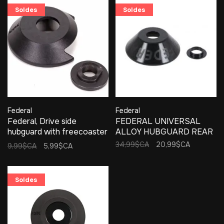
Soldes
Soldes
Federal
Federal
Federal, Drive side
FEDERAL UNIVERSAL
hubguard with freecoaster
ALLOY HUBGUARD REAR
cone nut
34,99$CA
20,99$CA
9,99$CA
5,99$CA
Soldes