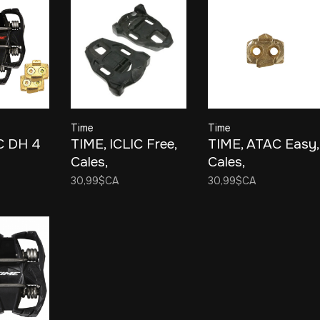
Time
Time
C DH 4
TIME, ICLIC Free,
TIME, ATAC Easy,
Cales,
Cales,
ge
Compatibilité: ,
Compatibilité: ,
30,99$CA
30,99$CA
Jeu latéral: 15°,
Jeu latéral: , Or,
Noir, Paire
Paire