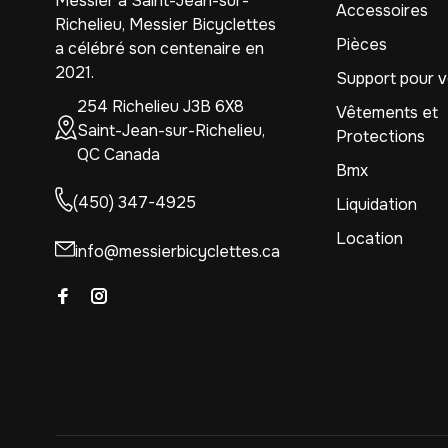
Messier à Saint-Jean-sur-
Accessoires
Richelieu, Messier Bicyclettes
Pièces
a célébré son centenaire en
2021.
Support pour v
254 Richelieu J3B 6X8
Vêtements et
Saint-Jean-sur-Richelieu,
Protections
QC Canada
Bmx
(450) 347-4925
Liquidation
Location
info@messierbicyclettes.ca