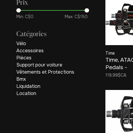
Prix
Min: C$
0
Max: C$
150
Catégories
Vélo
Accessoires
Time
Pièces
Time, ATA
Support pour voiture
Pedals -
Vêtements et Protections
Noir/Rou
119,99$CA
Bmx
Liquidation
Location