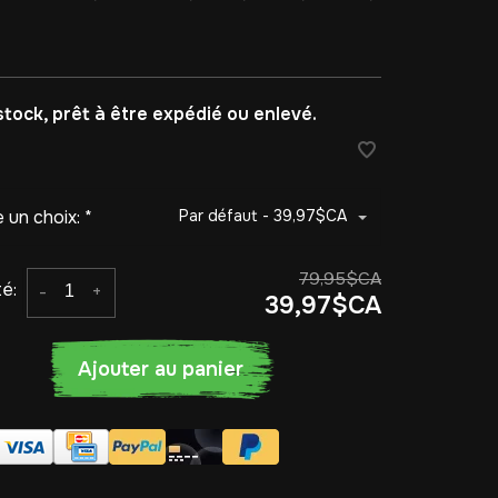
stock, prêt à être expédié ou enlevé.
e un choix:
*
Par défaut - 39,97$CA
79,95$CA
é:
-
+
39,97$CA
Ajouter au panier