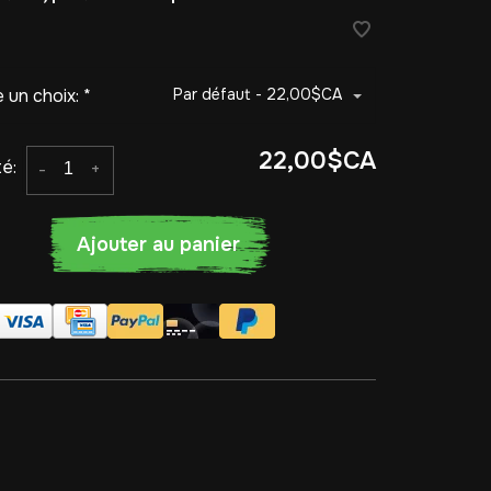
e un choix:
*
Par défaut - 22,00$CA
22,00$CA
é:
-
+
Ajouter au panier