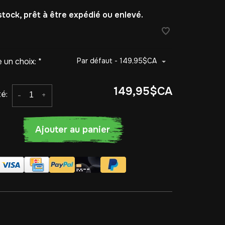
stock, prêt à être expédié ou enlevé.
e un choix:
*
Par défaut - 149,95$CA
149,95$CA
é:
-
+
Ajouter au panier