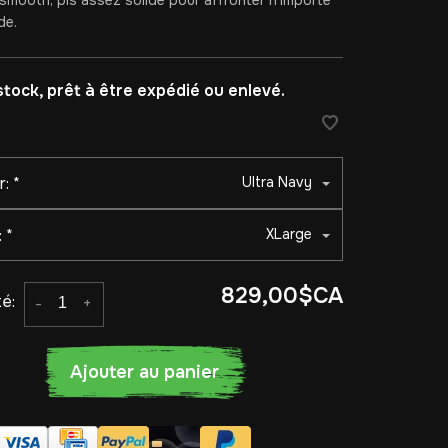
 smooth, pis assez solide pour affronter n’importe
de.
stock, prêt à être expédié ou enlevé.
r:
*
Ultra Navy
:
*
XLarge
829,00$CA
é:
-
+
Ajouter au panier