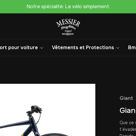
Notre spécialité: Le vélo simplement.
rt pour voiture
Vêtements et Protections
Bm
Giant
Gian
Que ce s
t’évade