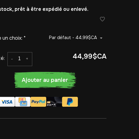
stock, prêt à être expédié ou enlevé.
e un choix:
*
Par défaut - 44,99$CA
44,99$CA
é:
-
+
Ajouter au panier