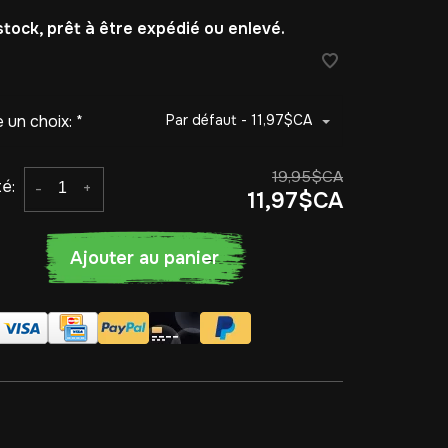
stock, prêt à être expédié ou enlevé.
e un choix:
*
Par défaut - 11,97$CA
19,95$CA
é:
-
+
11,97$CA
Ajouter au panier