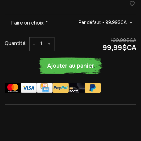
Faire un choix:
*
Par défaut - 99,99$CA
199,99$CA
Quantité:
-
+
99,99$CA
Ajouter au panier