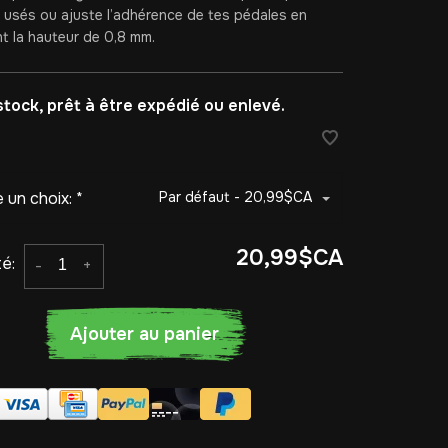
s usés ou ajuste l’adhérence de tes pédales en
nt la hauteur de 0,8 mm.
stock, prêt à être expédié ou enlevé.
e un choix:
*
Par défaut - 20,99$CA
20,99$CA
é:
-
+
Ajouter au panier