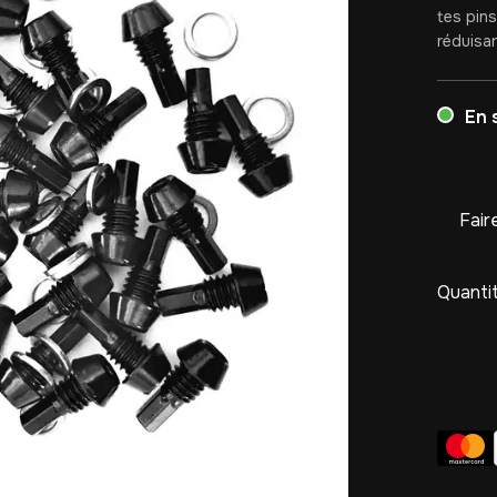
tes pin
réduisa
En 
Fair
Quantit