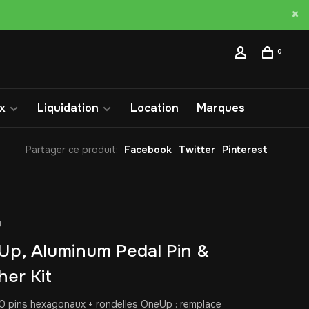
0
x
Liquidation
Location
Marques
Partager ce produit:
Facebook
Twitter
Pinterest
p
p, Aluminum Pedal Pin &
er Kit
40 pins hexagonaux + rondelles OneUp : remplace