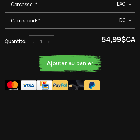
Carcasse:
*
EXO
Compound:
*
DC
54,99$CA
Quantité:
-
+
Ajouter au panier