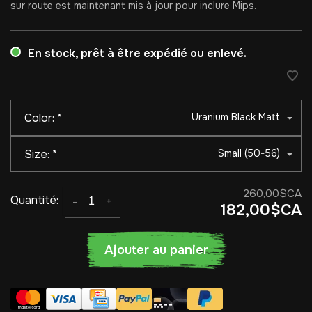
sur route est maintenant mis à jour pour inclure Mips.
En stock, prêt à être expédié ou enlevé.
Color:
*
Uranium Black Matt
Size:
*
Small (50-56)
260,00$CA
Quantité:
-
+
182,00$CA
Ajouter au panier