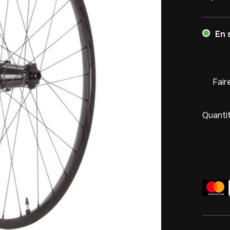
En 
Fair
Quantit