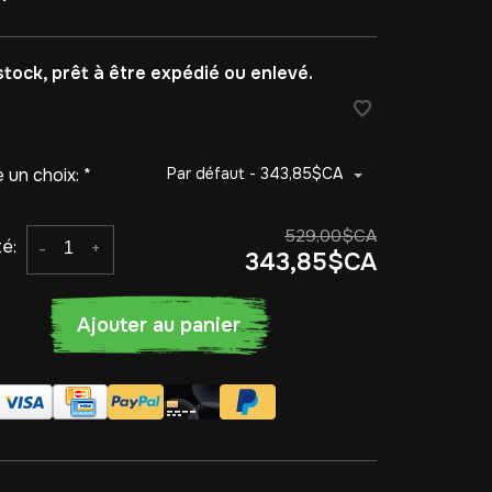
stock, prêt à être expédié ou enlevé.
e un choix:
*
Par défaut - 343,85$CA
529,00$CA
é:
-
+
343,85$CA
Ajouter au panier