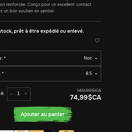
ion renforcée. Conçu pour un excellent contact
t un bon soutien en sentier.
stock, prêt à être expédié ou enlevé.
r:
*
Noir
:
*
8.5
149,99$CA
é:
-
+
74,99$CA
Ajouter au panier