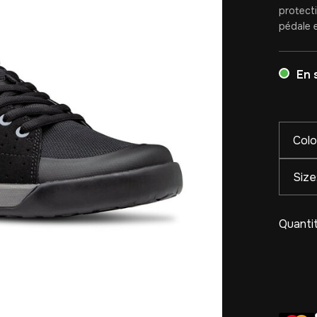
protect
pédale e
En 
Colo
Size
Quantit