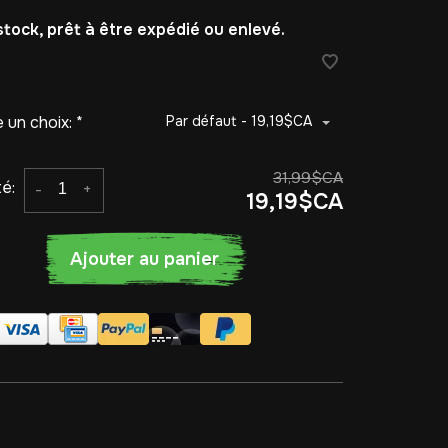
stock, prêt à être expédié ou enlevé.
e un choix:
*
Par défaut - 19,19$CA
31,99$CA
é:
-
+
19,19$CA
Ajouter au panier