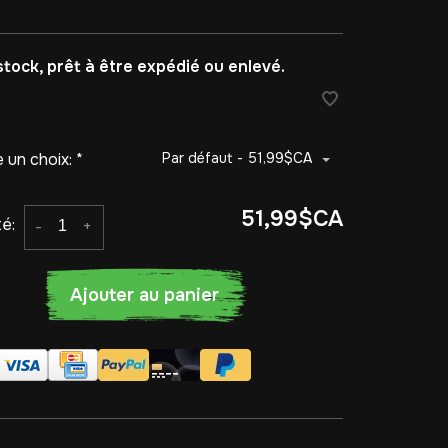
stock, prêt à être expédié ou enlevé.
e un choix:
*
Par défaut - 51,99$CA
51,99$CA
é:
-
+
Ajouter au panier