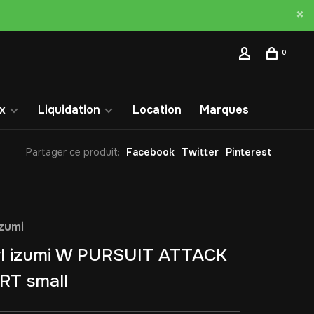
0
x
Liquidation
Location
Marques
Partager ce produit:
Facebook
Twitter
Pinterest
izumi
rl izumi W PURSUIT ATTACK
RT small