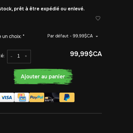
stock, prêt à être expédié ou enlevé.
e un choix:
*
Par défaut - 99,99$CA
99,99$CA
é:
-
+
Ajouter au panier