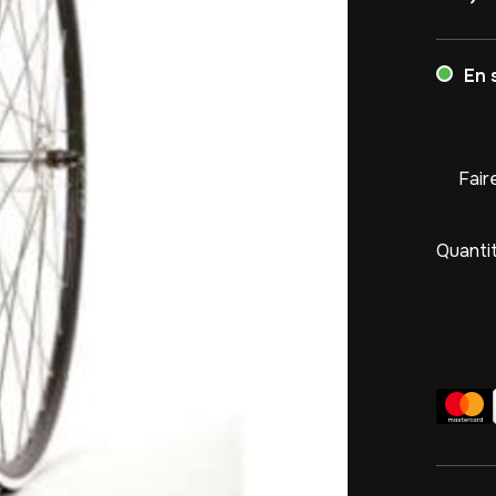
En 
Fair
Quantit