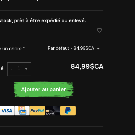
stock, prêt à être expédié ou enlevé.
e un choix:
*
Par défaut - 84,99$CA
84,99$CA
é:
-
+
Ajouter au panier