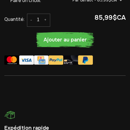
Faire un choix:
*
Par défaut - 85,99$CA
85,99$CA
Quantité:
-
+
Ajouter au panier
Expédition rapide