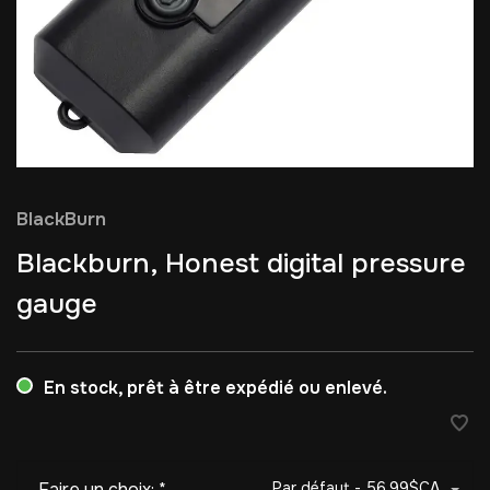
BlackBurn
Blackburn, Honest digital pressure
gauge
En stock, prêt à être expédié ou enlevé.
Faire un choix:
*
Par défaut - 56,99$CA