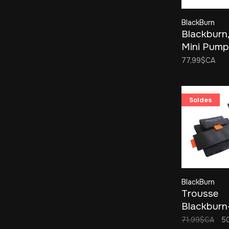
BlackBurn
Blackburn,
Mini Pump
77,99$CA
Soldes
BlackBurn
Trousse
Blackburn
SWITCH 
71,99$CA
5