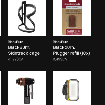
BlackBurn
BlackBurn
BlackBurn,
Blackburn,
Sidetrack cage
Plugger refill (10x)
droite Noir
41,99$CA
9,49$CA