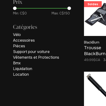
Prix
Soldes
Min: C$
0
Max: C$
150
Catégories
Vélo
Accessoires
BlackBurn
Pièces
Trousse
Support pour voiture
BlackBurn
Vêtements et Protections
SWITCH M
49,99$CA
3
Bmx
TOOL
Liquidation
Location