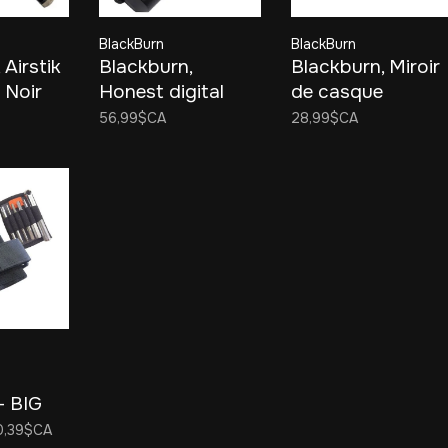
BlackBurn
BlackBurn
 Airstik
Blackburn,
Blackburn, Miroir
 Noir
Honest digital
de casque
pressure gauge
56,99$CA
28,99$CA
- BIG
WRAP
0,39$CA