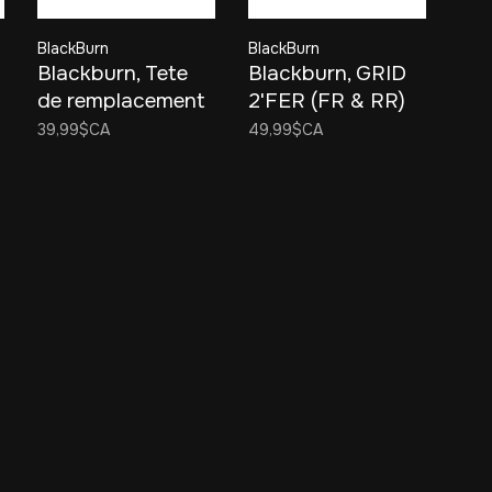
BlackBurn
BlackBurn
Blackburn, Tete
Blackburn, GRID
de remplacement
2'FER (FR & RR)
Core Pro
39,99$CA
49,99$CA