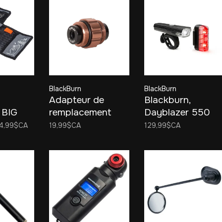
BlackBurn
BlackBurn
Adapteur de
Blackburn,
 BIG
remplacement
Dayblazer 550
INI
pour pompe Core
avant 65 arrière
4,99$CA
19,99$CA
129,99$CA
3/ Core Pro
COMBO
Blackburn