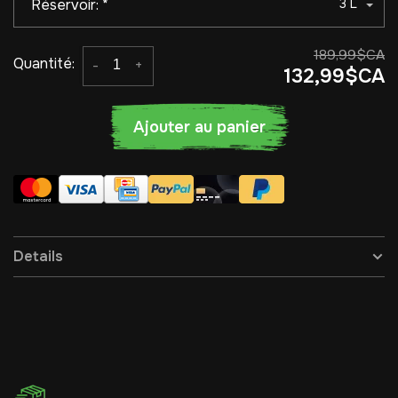
Réservoir:
*
3 L
189,99$CA
Quantité:
-
+
132,99$CA
Ajouter au panier
Details