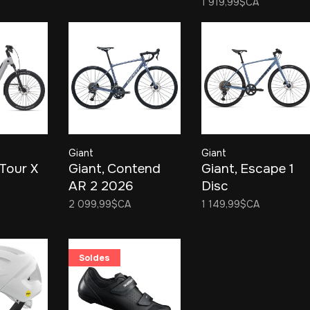
1 919,99$CA
Giant
Giant
Tour X
Giant, Contend
Giant, Escape 1
AR 2 2026
Disc
2 099,99$CA
1 149,99$CA
Soldes