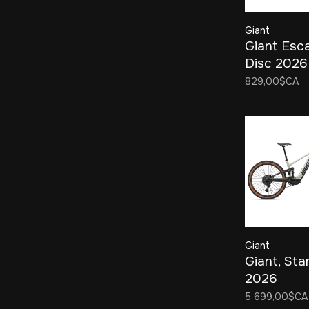
Giant
Giant Esc
Disc 2026
829,00$CA
Giant
Giant, St
2026
5 699,00$CA