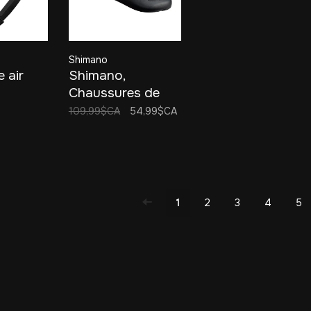
Shimano
 air
Shimano,
Chaussures de
route pour
109,99$CA
54,99$CA
homme SH-RP1
(Taille 41)
1
2
3
4
5