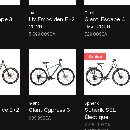
Liv
Giant
ape 3
Liv Embolden E+2
Giant, Escape 4
2026
disc 2026
5 699,00$CA
729,00$CA
Soldes
Giant
Spherik
ance E+2
Giant Cypress 3
Spherik SEL
Électique
699,99$CA
2 399,99$CA