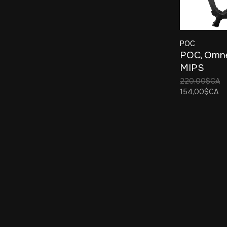
POC
POC, Omne
MIPS
220,00$CA
154,00$CA