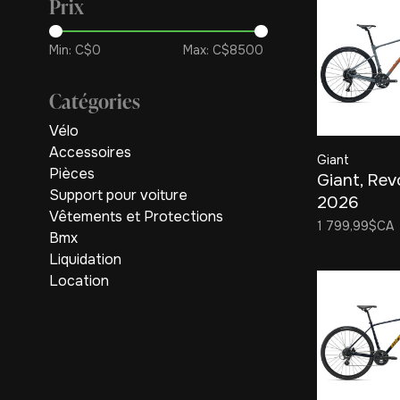
Prix
Min: C$
0
Max: C$
8500
Catégories
Vélo
Accessoires
Giant
Pièces
Giant, Rev
Support pour voiture
2026
Vêtements et Protections
1 799,99$CA
Bmx
Liquidation
Location