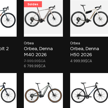
Soldes
Orbea
Orbea
olt 2
Orbea, Denna
Orbea, Denna
M40 2026
H50 2026
7 999,99$CA
4 999,99$CA
6 799,99$CA