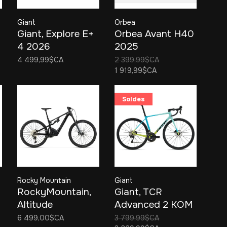
Giant
Orbea
Giant, Explore E+
Orbea Avant H40
4 2026
2025
4 499,99$CA
2 399,99$CA
1 919,99$CA
Soldes
Rocky Mountain
Giant
RockyMountain,
Giant, TCR
Altitude
Advanced 2 KOM
Powerplay A30
6 499,00$CA
3 799,99$CA