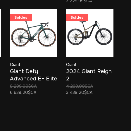
3 229,99$CA
Soldes
Soldes
Giant
Giant
Giant Defy
2024 Giant Reign
Advanced E+ Elite
2
AR 2025
8 299,00$CA
4 299,00$CA
6 639,20$CA
3 439,20$CA