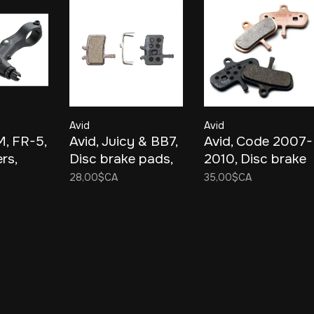
Avid
Avid
M, FR-5,
Avid, Juicy & BB7,
Avid, Code 2007-
rs,
Disc brake pads,
2010, Disc brake
le
Organic, Steel
pads, Sintered
28,00$CA
35,00$CA
back plate, pair
metal, Steel back
plate, pair