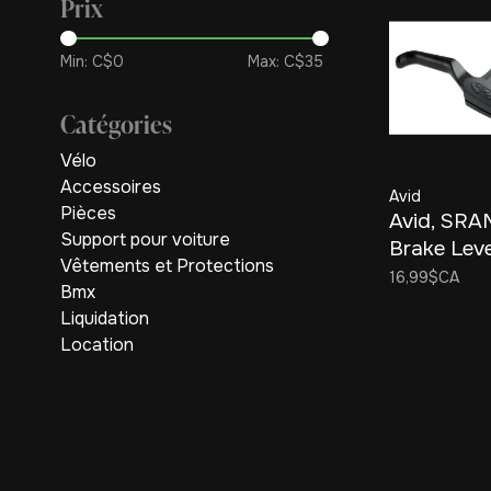
Prix
Min: C$
0
Max: C$
35
Catégories
Vélo
Accessoires
Avid
Pièces
Avid, SRA
Support pour voiture
Brake Leve
Vêtements et Protections
Black sing
16,99$CA
Bmx
Liquidation
Location