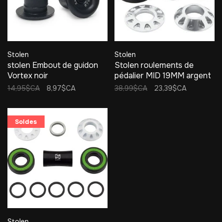
Stolen
Stolen
stolen Embout de guidon
Stolen roulements de
Vortex noir
pédalier MID 19MM argent
14,95$CA
8,97$CA
38,99$CA
23,39$CA
Soldes
Stolen