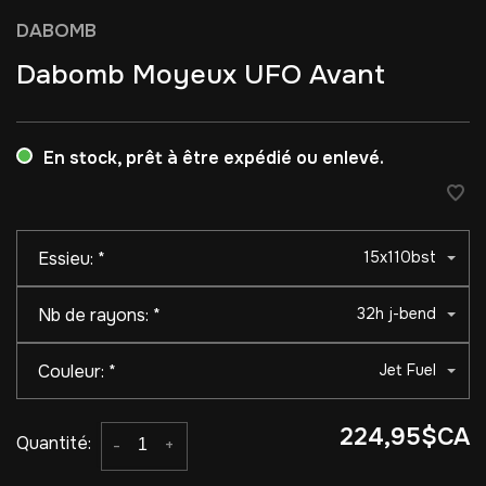
DABOMB
Dabomb Moyeux UFO Avant
En stock, prêt à être expédié ou enlevé.
Essieu:
*
15x110bst
Nb de rayons:
*
32h j-bend
Couleur:
*
Jet Fuel
224,95$CA
Quantité:
-
+