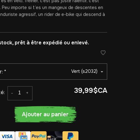
es en vélo, freiner, c’est pas juste ralentir, c’est
e. Peu importe si t’es un mangeux de descentes en
nduriste agressif, un rider de e-bike qui descend à
stock, prêt à être expédié ou enlevé.
r:
*
Vert (s2032)
39,99$CA
é:
-
+
Ajouter au panier