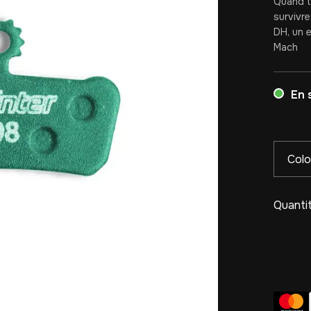
Quand t’
survivr
DH, un e
Mach
En 
Colo
Quantit