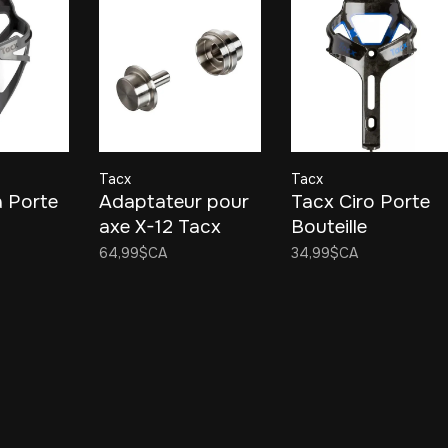
Tacx
Tacx
a Porte
Adaptateur pour
Tacx Ciro Porte
axe X-12 Tacx
Bouteille
T1709
64,99$CA
34,99$CA