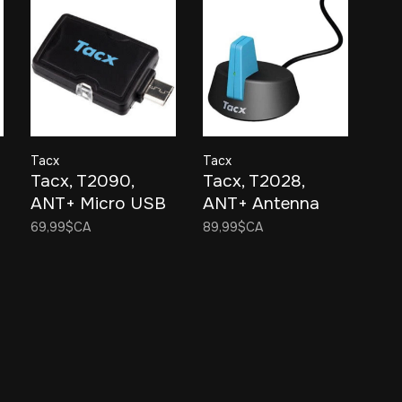
Tacx
Tacx
Tacx, T2090,
Tacx, T2028,
ANT+ Micro USB
ANT+ Antenna
Dongle For
69,99$CA
89,99$CA
Android